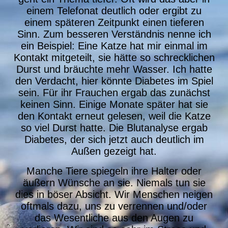
einem Telefonat deutlich oder ergibt zu
einem späteren Zeitpunkt einen tieferen
Sinn. Zum besseren Verständnis nenne ich
ein Beispiel: Eine Katze hat mir einmal im
Kontakt mitgeteilt, sie hätte so schrecklichen
Durst und bräuchte mehr Wasser. Ich hatte
den Verdacht, hier könnte Diabetes im Spiel
sein. Für ihr Frauchen ergab das zunächst
keinen Sinn. Einige Monate später hat sie
den Kontakt erneut gelesen, weil die Katze
so viel Durst hatte. Die Blutanalyse ergab
Diabetes, der sich jetzt auch deutlich im
Außen gezeigt hat.
Manche Tiere spiegeln ihre Halter oder
äußern Wünsche an sie. Niemals tun sie
dies in böser Absicht. Wir Menschen neigen
oftmals dazu, uns zu verrennen und/oder
das Wesentliche aus den Augen zu