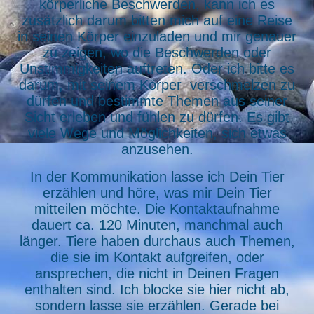
körperliche Beschwerden, kann ich es
zusätzlich darum bitten mich auf eine Reise
in seinen Körper einzuladen und mir genauer
zu zeigen, wo die Beschwerden oder
Unstimmigkeiten auftreten. Oder ich bitte es
darum, mit seinem Körper verschmelzen zu
dürfen und bestimmte Themen aus seiner
Sicht erleben und fühlen zu dürfen. Es gibt
viele Wege und Möglichkeiten, sich etwas
anzusehen.
In der Kommunikation lasse ich Dein Tier
erzählen und höre, was mir Dein Tier
mitteilen möchte. Die Kontaktaufnahme
dauert ca. 120 Minuten, manchmal auch
länger. Tiere haben durchaus auch Themen,
die sie im Kontakt aufgreifen, oder
ansprechen, die nicht in Deinen Fragen
enthalten sind. Ich blocke sie hier nicht ab,
sondern lasse sie erzählen. Gerade bei