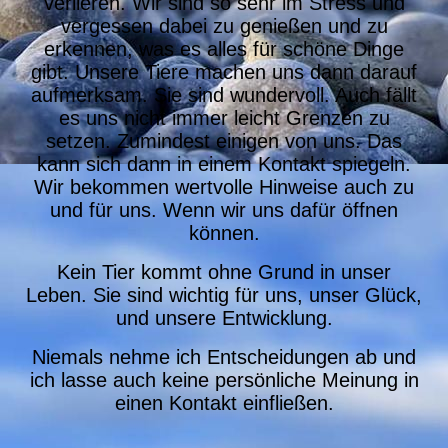
verlieren. Wir sind so sehr im Stress und
vergessen dabei zu genießen und zu
erkennen, was es alles für schöne Dinge
gibt. Unsere Tiere machen uns dann darauf
aufmerksam. Sie sind wundervoll. Auch fällt
es uns nicht immer leicht Grenzen zu
setzen. Zumindest einigen von uns. Das
kann sich dann in einem Kontakt spiegeln.
Wir bekommen wertvolle Hinweise auch zu
und für uns. Wenn wir uns dafür öffnen
können.
Kein Tier kommt ohne Grund in unser
Leben. Sie sind wichtig für uns, unser Glück,
und unsere Entwicklung.
Niemals nehme ich Entscheidungen ab und
ich lasse auch keine persönliche Meinung in
einen Kontakt einfließen.