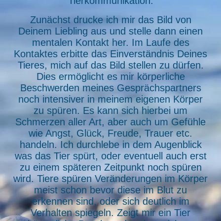
Tierkommunikation:
Zunächst drucke ich mir das Bild von
Deinem Liebling aus und stelle dann einen
mentalen Kontakt her. Im Laufe des
Kontaktes erbitte das Einverständnis Deines
Tieres, mich auf das Bild stellen zu dürfen.
Dies ermöglicht es mir körperliche
Beschwerden meines Gesprächspartners
noch intensiver in meinem eigenen Körper
zu spüren. Es kann sich hierbei um
Schmerzen aller Art, aber auch um Gefühle
wie Angst, Glück, Freude, Trauer etc.
handeln. Ich durchlebe in dem Augenblick
was das Tier spürt, oder eventuell auch erst
zu einem späteren Zeitpunkt noch spüren
wird. Tiere spüren Veränderungen im Körper
meist schon bevor diese im Blut zu
erkennen sind, oder sich deutlich im
Verhalten spiegeln. Zeigt mir ein Tier