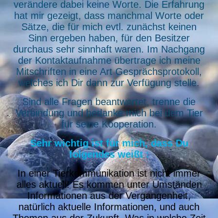
verändere dabei keine Worte. Die Erfahrung
hat mir gezeigt, dass manchmal Worte oder
Sätze, die für mich evtl. zunächst keinen
Sinn ergeben haben, für den Besitzer
durchaus sehr sinnhaft waren. Im Nachgang
der Kontaktaufnahme übertrage ich meine
Mitschriften in eine Art Gesprächsprotokoll,
welches ich Dir dann zur Verfügung stelle.
Sind alle Fragen beantwortet, trenne die
Verbindung und bedanke mich bei dem Tier
für seine Kooperation.
Sehr wichtig ist für mich, dass Du
folgendes weißt :
In einer Tierkommunikation ist nicht immer
alles aktuell! Es kommen unter Umständen
Informationen aus der Vergangenheit,
natürlich aktuelle Informationen, und auch