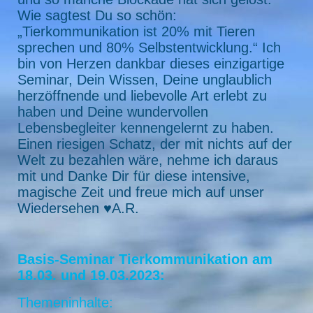
Wie sagtest Du so schön:
„Tierkommunikation ist 20% mit Tieren
sprechen und 80% Selbstentwicklung.“ Ich
bin von Herzen dankbar dieses einzigartige
Seminar, Dein Wissen, Deine unglaublich
herzöffnende und liebevolle Art erlebt zu
haben und Deine wundervollen
Lebensbegleiter kennengelernt zu haben.
Einen riesigen Schatz, der mit nichts auf der
Welt zu bezahlen wäre, nehme ich daraus
mit und Danke Dir für diese intensive,
magische Zeit und freue mich auf unser
Wiedersehen
♥️
A.R.
Basis-Seminar Tierkommunikation am
18.03. und 19.03.2023:
Themeninhalte: