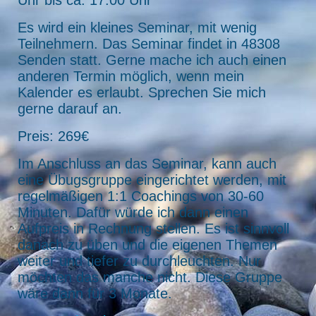
Es wird ein kleines Seminar, mit wenig
Teilnehmern. Das Seminar findet in 48308
Senden statt. Gerne mache ich auch einen
anderen Termin möglich, wenn mein
Kalender es erlaubt. Sprechen Sie mich
gerne darauf an.
Preis: 269€
Im Anschluss an das Seminar, kann auch
eine Übugsgruppe eingerichtet werden, mit
regelmäßigen 1:1 Coachings von 30-60
Minuten. Dafür würde ich dann einen
Aufpreis in Rechnung stellen. Es ist sinnvoll
danach zu üben und die eigenen Themen
weiter und tiefer zu durchleuchten. Nur
möchten das manche nicht. Diese Gruppe
wäre dann für 3 Monate.