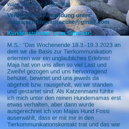
wäre dann für 3 Monate.
Verbindliche Anmeldung unter:
majas.seelengespraeche@gmail.com
Kundenstimmen zum Seminar:
M.S.: "Das Wochenende 18.3.-19.3.2023 an
dem wir die Basis zur Tierkommunikation
erlernten war ein unglaubliches Erlebnis!
Maja hat von uns allen so viel Last und
Zweifel gezogen und uns hervorragend
behütet, bewirtet und uns jeweils da
abgeholt bzw. rausgeholt, wo wir standen
und gestartet sind. Als Katzenmami fühlte
ich mich unter den reinen Hundemamas erst
etwas verhalten, aber dann wurde
ausgerechnet ich von Majas Hund Fossi
auserwählt, dass er mit mir in den
Tierkommunikationskontakt trat und das war