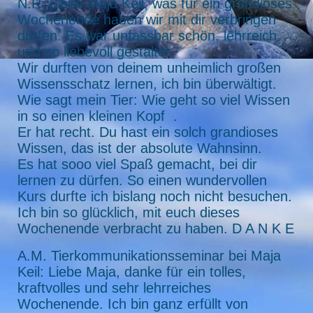
N.R. Liebe Maja Keil, was für ein grandioses
Wochenende haben wir mit dir verbringen
dürfen. Es war unfassbar schön, lehrreich
und so liebevoll gestaltet.
Wir durften von deinem unheimlich großen
Wissensschatz lernen, ich bin überwältigt.
Wie sagt mein Tier: Wie geht so viel Wissen
in so einen kleinen Kopf .
Er hat recht. Du hast ein solch grandioses
Wissen, das ist der absolute Wahnsinn.
Es hat sooo viel Spaß gemacht, bei dir
lernen zu dürfen. So einen wundervollen
Kurs durfte ich bislang noch nicht besuchen.
Ich bin so glücklich, mit euch dieses
Wochenende verbracht zu haben. D A N K E
A.M. Tierkommunikationsseminar bei Maja
Keil: Liebe Maja, danke für ein tolles,
kraftvolles und sehr lehrreiches
Wochenende. Ich bin ganz erfüllt von