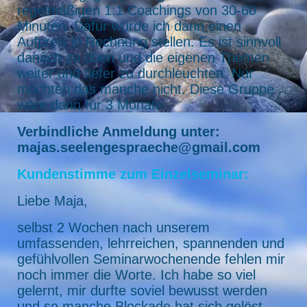
regelmäßigen 1:1 Coachings von 30-60
Minuten. Dafür würde ich dann einen
Aufpreis in Rechnung stellen. Es ist sinnvoll
danach zu üben und die eigenen Themen
weiter und tiefer zu durchleuchten. Nur
möchten das manche nicht. Diese Gruppe
wäre dann für 3 Monate.
Verbindliche Anmeldung unter:
majas.seelengespraeche@gmail.com
Kundenstimme zum Einzelseminar:
Liebe Maja,
selbst 2 Wochen nach unserem
umfassenden, lehrreichen, spannenden und
gefühlvollen Seminarwochenende fehlen mir
noch immer die Worte. Ich habe so viel
gelernt, mir durfte soviel bewusst werden
und so manche Blockade hat sich gelöst.