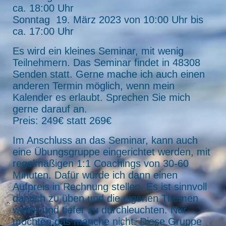
ca. 18:00 Uhr
Sonntag 19. März 2023 von 10:00 Uhr bis
ca. 17:00 Uhr
Es wird ein kleines Seminar, mit wenig
Teilnehmern. Das Seminar findet in 48308
Senden statt. Gerne mache ich auch einen
anderen Termin möglich, wenn mein
Kalender es erlaubt. Sprechen Sie mich
gerne darauf an.
Preis: 249€ statt 269€
Im Anschluss an das Seminar, kann auch
eine Übungsgruppe eingerichtet werden, mit
regelmäßigen 1:1 Coachings von 30-60
Minuten. Dafür würde ich dann einen
Aufpreis in Rechnung stellen. Es ist sinnvoll
danach zu üben und die eigenen Themen
weiter und tiefer zu durchleuchten. Nur
möchten das manche nicht. Diese Gruppe