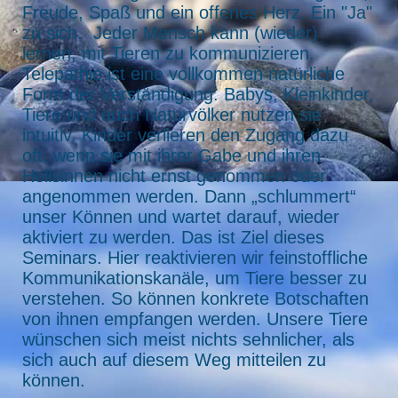
Freude, Spaß und ein offenes Herz. Ein "Ja"
zu sich. Jeder Mensch kann (wieder)
lernen, mit Tieren zu kommunizieren.
Telepathie ist eine vollkommen natürliche
Form der Verständigung. Babys, Kleinkinder,
Tiere und auch Naturvölker nutzen sie
intuitiv. Kinder verlieren den Zugang dazu
oft, wenn sie mit ihrer Gabe und ihren
Hellsinnen nicht ernst genommen oder
angenommen werden. Dann „schlummert“
unser Können und wartet darauf, wieder
aktiviert zu werden. Das ist Ziel dieses
Seminars. Hier reaktivieren wir feinstoffliche
Kommunikationskanäle, um Tiere besser zu
verstehen. So können konkrete Botschaften
von ihnen empfangen werden. Unsere Tiere
wünschen sich meist nichts sehnlicher, als
sich auch auf diesem Weg mitteilen zu
können.