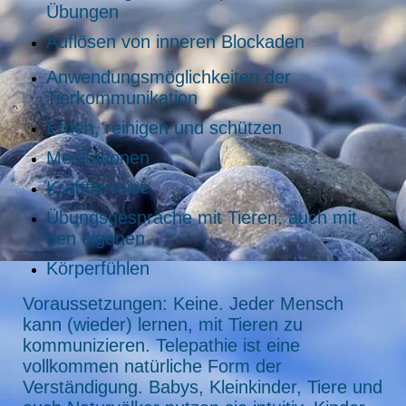
Übungen
Auflösen von inneren Blockaden
Anwendungsmöglichkeiten der
Tierkommunikation
Erden, reinigen und schützen
Meditationen
Krafttierreise
Übungsgespräche mit Tieren, auch mit
den eigenen
Körperfühlen
Voraussetzungen: Keine. Jeder Mensch
kann (wieder) lernen, mit Tieren zu
kommunizieren. Telepathie ist eine
vollkommen natürliche Form der
Verständigung. Babys, Kleinkinder, Tiere und