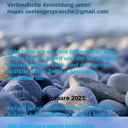
Verbindliche Anmeldung unter:
majas.seelengespraeche@gmail.com
2025 hatte ich so viele Igelnotfälle, dass
neben meiner Arbeit und der Versorgung
meiner eigenen Tiere, und der ganzen
Notfälle, keine Zeit für Seminare
geblieben ist.
Seminare 2023:
Aktuell ist ein Online-Basis-Seminar für
Anfang Juli in Planung. Details folgen.
Alle Seminare waren bereits vor