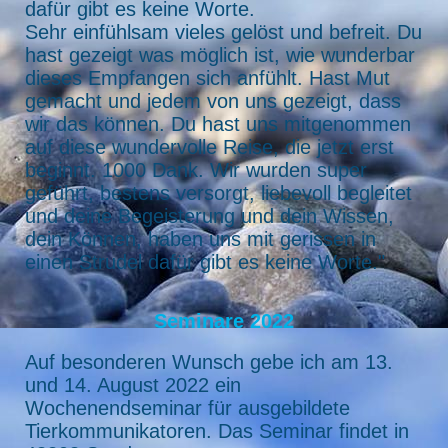
dafür gibt es keine Worte.
Sehr einfühlsam vieles gelöst und befreit. Du
hast gezeigt was möglich ist, wie wunderbar
dieses Empfangen sich anfühlt. Hast Mut
gemacht und jedem von uns gezeigt, dass
wir das können. Du hast uns mitgenommen
auf diese wundervolle Reise, die jetzt erst
beginnt. 1000 Dank. Wir wurden super
geführt, bestens versorgt, liebevoll begleitet
und deine Begeisterung und dein Wissen,
dein Können, haben uns mit gerissen in
einen Strudel dafür gibt es keine Worte."
Seminare 2022
Auf besonderen Wunsch gebe ich am 13.
und 14. August 2022 ein
Wochenendseminar für ausgebildete
Tierkommunikatoren. Das Seminar findet in