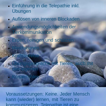
Einführung in die Telepathie inkl.
Übungen
Auflösen von inneren Blockaden
Anwendungsmöglichkeiten der
Tierkommunikation
Erden, reinigen und schützen
Meditationen
Krafttierreise
Übungsgespräche mit Tieren, auch mit
den eigenen
Körperfühlen
Voraussetzungen: Keine. Jeder Mensch
kann (wieder) lernen, mit Tieren zu
kommunizieren. Telepathie ist eine