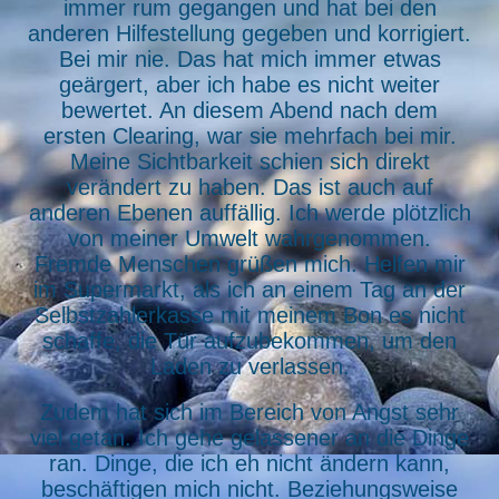
immer rum gegangen und hat bei den
anderen Hilfestellung gegeben und korrigiert.
Bei mir nie. Das hat mich immer etwas
geärgert, aber ich habe es nicht weiter
bewertet. An diesem Abend nach dem
ersten Clearing, war sie mehrfach bei mir.
Meine Sichtbarkeit schien sich direkt
verändert zu haben. Das ist auch auf
anderen Ebenen auffällig. Ich werde plötzlich
von meiner Umwelt wahrgenommen.
Fremde Menschen grüßen mich. Helfen mir
im Supermarkt, als ich an einem Tag an der
Selbstzahlerkasse mit meinem Bon es nicht
schaffe, die Tür aufzubekommen, um den
Laden zu verlassen.
Zudem hat sich im Bereich von Angst sehr
viel getan. Ich gehe gelassener an die Dinge
ran. Dinge, die ich eh nicht ändern kann,
beschäftigen mich nicht. Beziehungsweise