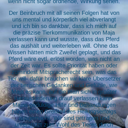
wenn nicht sogar ordnende, Wirkung sehen.
Der Beinbruch mit all seinen Folgen hat von
uns mental und körperlich viel abverlangt
und ich bin so dankbar, dass ich mich auf
die präzise Tierkommunikation von Maja
verlassen kann und wusste, dass das Pferd
das aushält und weiterleben will. Ohne das
Wissen hätten mich Zweifel geplagt, und das
Pferd wäre evtl. erlöst worden, was nicht an
der Zeit war. Es sollte Priorität haben oder
zumindest Mitspracherecht sein, was das
Tier will- dafür brauchen wir klare Übersetzer
der tierischen Gedanken und Gefühle, wie
Maja es kann, auf die man sich in größter
Herausforderung drauf verlassen kann.
Majas geduldige Hilfe und Behandlungen
haben einen Großteil des Heilungserfolgs
ausgemacht. Wir sind getragen und
unterstützt zum Wohl des Tieres durch