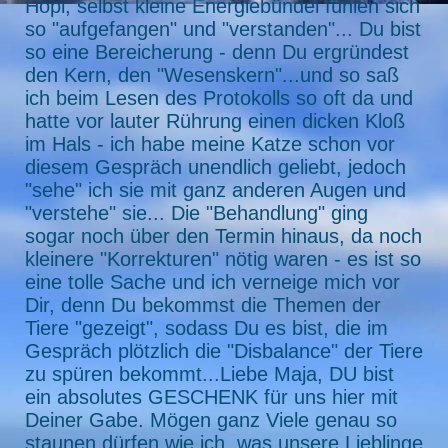
Hopi, selbst kleine Energiebündel fühlen sich
so "aufgefangen" und "verstanden"... Du bist
so eine Bereicherung - denn Du ergründest
den Kern, den "Wesenskern"...und so saß
ich beim Lesen des Protokolls so oft da und
hatte vor lauter Rührung einen dicken Kloß
im Hals - ich habe meine Katze schon vor
diesem Gespräch unendlich geliebt, jedoch
"sehe" ich sie mit ganz anderen Augen und
"verstehe" sie... Die "Behandlung" ging
sogar noch über den Termin hinaus, da noch
kleinere "Korrekturen" nötig waren - es ist so
eine tolle Sache und ich verneige mich vor
Dir, denn Du bekommst die Themen der
Tiere "gezeigt", sodass Du es bist, die im
Gespräch plötzlich die "Disbalance" der Tiere
zu spüren bekommt...Liebe Maja, DU bist
ein absolutes GESCHENK für uns hier mit
Deiner Gabe. Mögen ganz Viele genau so
staunen dürfen wie ich, was unsere Lieblinge