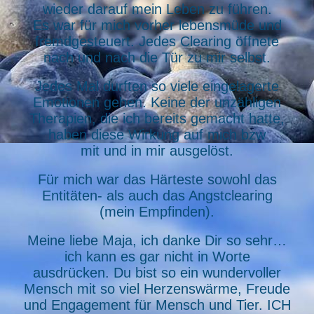
wieder darauf mein Leben zu führen.
Es war für mich vorher lebensmüde und
fremdgesteuert. Jedes Clearing öffnete
nach und nach die Tür zu mir selbst.
Jedes Mal durften so viele eingelagerte
Emotionen gehen. Keine der unzähligen
Therapien, die ich bereits gemacht hatte,
haben diese Wirkung auf mich bzw
mit und in mir ausgelöst.
Für mich war das Härteste sowohl das
Entitäten- als auch das Angstclearing
(mein Empfinden).
Meine liebe Maja, ich danke Dir so sehr…
ich kann es gar nicht in Worte
ausdrücken. Du bist so ein wundervoller
Mensch mit so viel Herzenswärme, Freude
und Engagement für Mensch und Tier. ICH