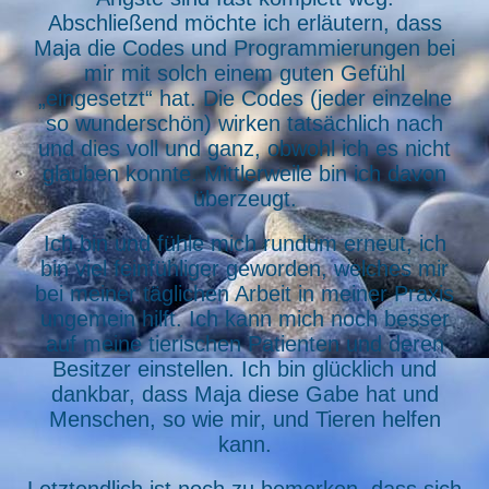
Abschließend möchte ich erläutern, dass
Maja die Codes und Programmierungen bei
mir mit solch einem guten Gefühl
„eingesetzt“ hat. Die Codes (jeder einzelne
so wunderschön) wirken tatsächlich nach
und dies voll und ganz, obwohl ich es nicht
glauben konnte. Mittlerweile bin ich davon
überzeugt.
Ich bin und fühle mich rundum erneut, ich
bin viel feinfühliger geworden, welches mir
bei meiner täglichen Arbeit in meiner Praxis
ungemein hilft. Ich kann mich noch besser
auf meine tierischen Patienten und deren
Besitzer einstellen. Ich bin glücklich und
dankbar, dass Maja diese Gabe hat und
Menschen, so wie mir, und Tieren helfen
kann.