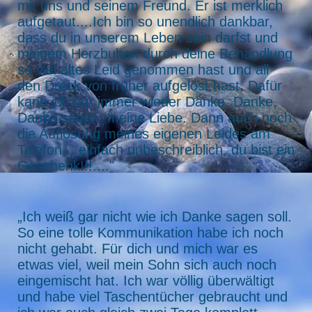
mit uns und seinem Freund. Er ist merklich
aufgetaut....Ich bin so unendlich dankbar,
dass du in unserem Leben sein darfst und
meinem Herzbuben durch deine Behandlung
so viel altes Leid genommen hast und all
den Dreck von früher aufgelöst hast. Dafür
kann ich nur immer wieder Danke, Danke,
Danke sagen, meine Liebe. Dann auch noch
die Auflösung meines eigenen Leides am
Telefon... einfach unbeschreiblich, du bist ein
Geschenk!!!...."
„Ich weiß gar nicht wie ich Danke sagen soll.
So eine tolle Kommunikation habe ich noch
nicht gehabt. Für dich und mich war es
etwas viel, weil mein Sohn sich auch noch
eingemischt hat. Ich war völlig überwältigt
und habe viel Taschentücher gebraucht und