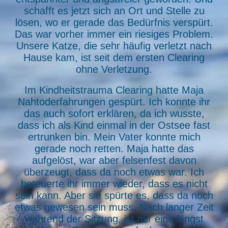
schafft es jetzt sich an Ort und Stelle zu
lösen, wo er gerade das Bedürfnis verspürt.
Das war vorher immer ein riesiges Problem.
Unsere Katze, die sehr häufig verletzt nach
Hause kam, ist seit dem ersten Clearing
ohne Verletzung.
Im Kindheitstrauma Clearing hatte Maja
Nahtoderfahrungen gespürt. Ich konnte ihr
das auch sofort erklären, da ich wusste,
dass ich als Kind einmal in der Ostsee fast
ertrunken bin. Mein Vater konnte mich
gerade noch retten. Maja hatte das
aufgelöst, war aber felsenfest davon
überzeugt, dass da noch etwas war. Ich
beteuerte ihr immer wieder, dass es nicht
sein kann. Aber sie spürte es, dass da noch
etwas gewesen sein muss. Nach langer Zeit
während der Sitzung, ist mir eine längst