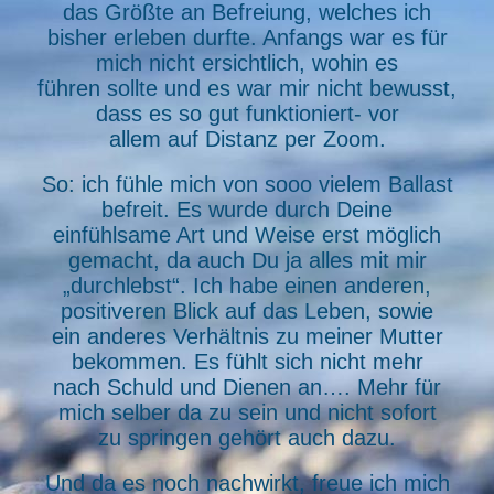
das Größte an Befreiung, welches ich
bisher erleben durfte. Anfangs war es für
mich nicht ersichtlich, wohin es
führen sollte und es war mir nicht bewusst,
dass es so gut funktioniert- vor
allem auf Distanz per Zoom.
So: ich fühle mich von sooo vielem Ballast
befreit. Es wurde durch Deine
einfühlsame Art und Weise erst möglich
gemacht, da auch Du ja alles mit mir
„durchlebst“. Ich habe einen anderen,
positiveren Blick auf das Leben, sowie
ein anderes Verhältnis zu meiner Mutter
bekommen. Es fühlt sich nicht mehr
nach Schuld und Dienen an…. Mehr für
mich selber da zu sein und nicht sofort
zu springen gehört auch dazu.
Und da es noch nachwirkt, freue ich mich