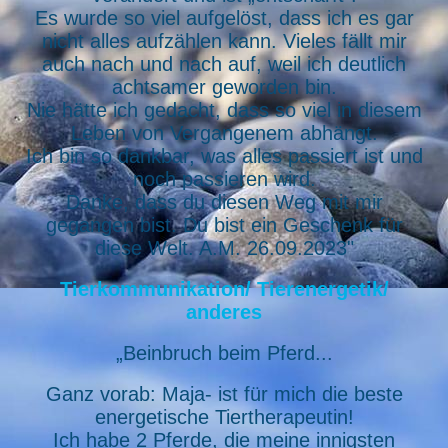
Es wurde so viel aufgelöst, dass ich es gar
nicht alles aufzählen kann. Vieles fällt mir
auch nach und nach auf, weil ich deutlich
achtsamer geworden bin.
Nie hätte ich gedacht, dass so viel in diesem
Leben von Vergangenem abhängt.
Ich bin so dankbar, was alles passiert ist und
noch passieren wird.
Danke, dass du diesen Weg mit mir
gegangen bist. Du bist ein Geschenk für
diese Welt. A.M. 26.09.2023"
Tierkommunikation/ Tierenergetik/
anderes
„Beinbruch beim Pferd...
Ganz vorab: Maja- ist für mich die beste
energetische Tiertherapeutin!
Ich habe 2 Pferde, die meine innigsten