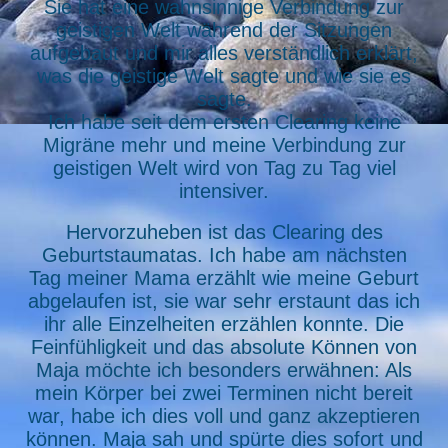
Sie hat eine wahnsinnige Verbindung zur
geistigen Welt während der Sitzungen
aufgebaut und mir alles verständlich erklärt,
was die geistige Welt sagte und wie sie es
sagte.
Ich habe seit dem ersten Clearing keine
Migräne mehr und meine Verbindung zur
geistigen Welt wird von Tag zu Tag viel
intensiver.
Hervorzuheben ist das Clearing des
Geburtstaumatas. Ich habe am nächsten
Tag meiner Mama erzählt wie meine Geburt
abgelaufen ist, sie war sehr erstaunt das ich
ihr alle Einzelheiten erzählen konnte. Die
Feinfühligkeit und das absolute Können von
Maja möchte ich besonders erwähnen: Als
mein Körper bei zwei Terminen nicht bereit
war, habe ich dies voll und ganz akzeptieren
können. Maja sah und spürte dies sofort und