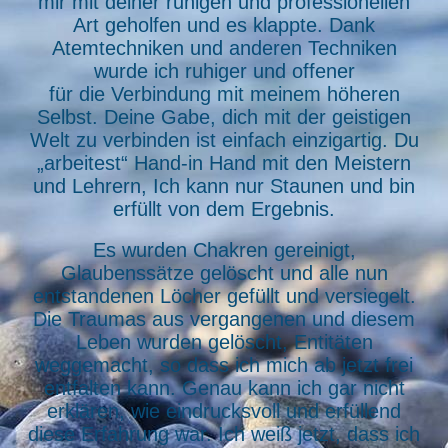
mir mit deiner ruhigen und professionellen
Art geholfen und es klappte. Dank
Atemtechniken und anderen Techniken
wurde ich ruhiger und offener
für die Verbindung mit meinem höheren
Selbst. Deine Gabe, dich mit der geistigen
Welt zu verbinden ist einfach einzigartig. Du
„arbeitest“ Hand-in Hand mit den Meistern
und Lehrern, Ich kann nur Staunen und bin
erfüllt von dem Ergebnis.
Es wurden Chakren gereinigt,
Glaubenssätze gelöscht und alle nun
entstandenen Löcher gefüllt und versiegelt.
Die Traumas aus vergangenen und diesem
Leben wurden gelöscht, Entitäten
weggemacht, so dass ich mich ab jetzt frei
entfalten kann. Genau kann ich gar nicht
erklären, wie eindrucksvoll und erfüllend
diese Erfahrung war. Ich weiß jetzt, dass ich