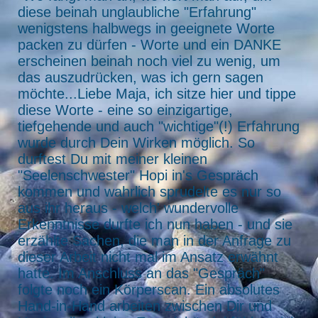
diese beinah unglaubliche "Erfahrung"
wenigstens halbwegs in geeignete Worte
packen zu dürfen - Worte und ein DANKE
erscheinen beinah noch viel zu wenig, um
das auszudrücken, was ich gern sagen
möchte...Liebe Maja, ich sitze hier und tippe
diese Worte - eine so einzigartige,
tiefgehende und auch "wichtige"(!) Erfahrung
wurde durch Dein Wirken möglich. So
durftest Du mit meiner kleinen
"Seelenschwester" Hopi in's Gespräch
kommen und wahrlich sprudelte es nur so
aus ihr heraus - welch' wundervolle
Erkenntnisse durfte ich nun haben - und sie
erzählte Sachen, die man in der Anfrage zu
dieser Arbeit nicht mal im Ansatz erwähnt
hatte. Im Anschluss an das "Gespräch"
folgte noch ein Körperscan. Ein absolutes
Hand-in-Hand arbeiten zwischen Dir und