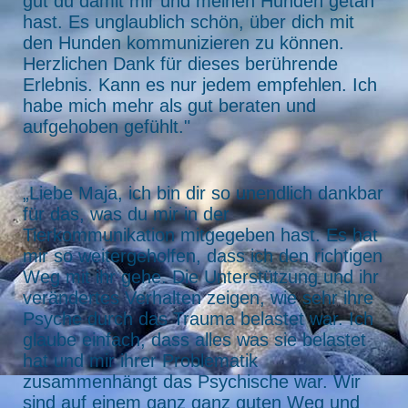
gut du damit mir und meinen Hunden getan
hast. Es unglaublich schön, über dich mit
den Hunden kommunizieren zu können.
Herzlichen Dank für dieses berührende
Erlebnis. Kann es nur jedem empfehlen. Ich
habe mich mehr als gut beraten und
aufgehoben gefühlt."
„Liebe Maja, ich bin dir so unendlich dankbar
für das, was du mir in der
Tierkommunikation mitgegeben hast. Es hat
mir so weitergeholfen, dass ich den richtigen
Weg mit ihr gehe. Die Unterstützung und ihr
verändertes Verhalten zeigen, wie sehr ihre
Psyche durch das Trauma belastet war. Ich
glaube einfach, dass alles was sie belastet
hat und mir ihrer Problematik
zusammenhängt das Psychische war. Wir
sind auf einem ganz ganz guten Weg und