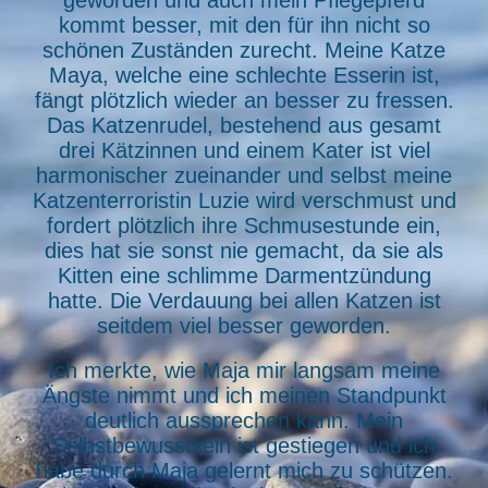
geworden und auch mein Pflegepferd
kommt besser, mit den für ihn nicht so
schönen Zuständen zurecht. Meine Katze
Maya, welche eine schlechte Esserin ist,
fängt plötzlich wieder an besser zu fressen.
Das Katzenrudel, bestehend aus gesamt
drei Kätzinnen und einem Kater ist viel
harmonischer zueinander und selbst meine
Katzenterroristin Luzie wird verschmust und
fordert plötzlich ihre Schmusestunde ein,
dies hat sie sonst nie gemacht, da sie als
Kitten eine schlimme Darmentzündung
hatte. Die Verdauung bei allen Katzen ist
seitdem viel besser geworden.
Ich merkte, wie Maja mir langsam meine
Ängste nimmt und ich meinen Standpunkt
deutlich aussprechen kann. Mein
Selbstbewusstsein ist gestiegen und ich
habe durch Maja gelernt mich zu schützen.