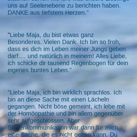
uns auf Seelenebene zu berichten haben.
DANKE aus tiefstem Herzen."
"
Liebe Maja, du bist etwas ganz
Besonderes. Vielen Dank. Ich bin so froh,
dass es dich im Leben meiner Jungs geben
darf.... und natürlich in meinem! Alles Liebe,
ich schicke dir tausend Regenbogen für dein
eigenes buntes Leben."
"Liebe Maja, ich bin wirklich sprachlos. Ich
bin an diese Sache mit einen Lächeln
gegangen. Nicht böse gemeint, ich lebe mit
der Homöopathie und bin allem gegenüber
sehr aufgeschlossen. Aber
Seelenkommunikation war dann für mich
eine Sache, die es nicht geben kann. Du