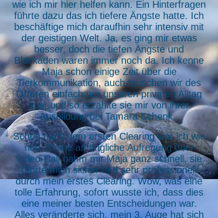
wie ich mir hier helfen kann. Ein Hinterfragen
führte dazu das ich tiefere Ängste hatte. Ich
beschäftige mich daraufhin sehr intensiv mit
der geistigen Welt. Ja, es ging mir etwas
besser, doch die tiefen Ängste und
Blockaden waren immer noch da. Ich kenne
Maja schon einige Zeit über die
Tierkommunikation, auch tauschen wir des
Öfteren einfach nur unseren privaten Alltag
aus, und so erzählte sie mir von ihrer
Ausbildung bei Tamara Schenk.
Schon nach dem ersten Clearing war ich wie
neu. Meine anfängliche Aufregung über
Video-Call nahm mir Maja ganz schnell, sie
führte mich sicher und sehr professionell
durch mein erstes Clearing. Wow, was eine
tolle Erfahrung, sofort wusste ich, dass dies
eine meiner besten Entscheidungen war.
Alles veränderte sich, mein 3. Auge hat sich