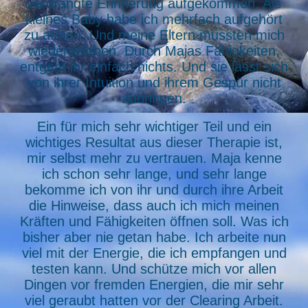
verdrängte Erinnerung aufgekommen. Als
kleines Baby habe ich mehrfach aufgehört
zu atmen. Und meine Eltern mussten mich
wiederbeleben. Durch Majas Fähigkeiten,
entgeht ihr einfach nichts. Und sie lässt sich
von ihrer Intuition und ihrem Gespür nicht
abbringen.
Ein für mich sehr wichtiger Teil und ein
wichtiges Resultat aus dieser Therapie ist,
mir selbst mehr zu vertrauen. Maja kenne
ich schon sehr lange, und sehr lange
bekomme ich von ihr und durch ihre Arbeit
die Hinweise, dass auch ich mich meinen
Kräften und Fähigkeiten öffnen soll. Was ich
bisher aber nie getan habe. Ich arbeite nun
viel mit der Energie, die ich empfangen und
testen kann. Und schütze mich vor allen
Dingen vor fremden Energien, die mir sehr
viel geraubt hatten vor der Clearing Arbeit.