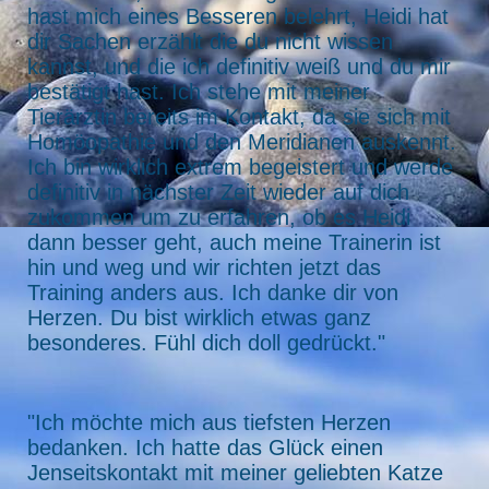
hast mich eines Besseren belehrt, Heidi hat
dir Sachen erzählt die du nicht wissen
kannst, und die ich definitiv weiß und du mir
bestätigt hast. Ich stehe mit meiner
Tierärztin bereits im Kontakt, da sie sich mit
Homöopathie und den Meridianen auskennt.
Ich bin wirklich extrem begeistert und werde
definitiv in nächster Zeit wieder auf dich
zukommen um zu erfahren, ob es Heidi
dann besser geht, auch meine Trainerin ist
hin und weg und wir richten jetzt das
Training anders aus. Ich danke dir von
Herzen. Du bist wirklich etwas ganz
besonderes. Fühl dich doll gedrückt."
"Ich möchte mich aus tiefsten Herzen
bedanken. Ich hatte das Glück einen
Jenseitskontakt mit meiner geliebten Katze