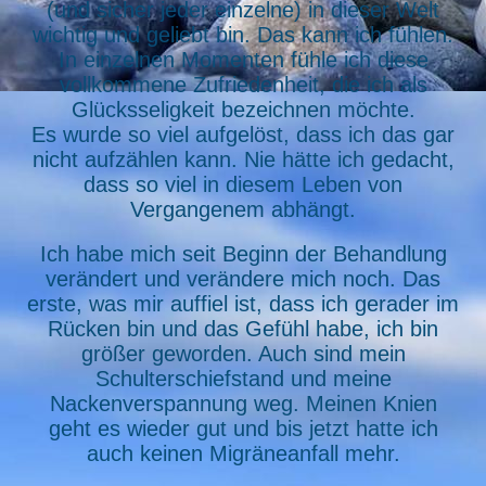
(und sicher jeder einzelne) in dieser Welt
wichtig und geliebt bin. Das kann ich fühlen.
In einzelnen Momenten fühle ich diese
vollkommene Zufriedenheit, die ich als
Glücksseligkeit bezeichnen möchte.
Es wurde so viel aufgelöst, dass ich das gar
nicht aufzählen kann. Nie hätte ich gedacht,
dass so viel in diesem Leben von
Vergangenem abhängt.
Ich habe mich seit Beginn der Behandlung
verändert und verändere mich noch. Das
erste, was mir auffiel ist, dass ich gerader im
Rücken bin und das Gefühl habe, ich bin
größer geworden. Auch sind mein
Schulterschiefstand und meine
Nackenverspannung weg. Meinen Knien
geht es wieder gut und bis jetzt hatte ich
auch keinen Migräneanfall mehr.