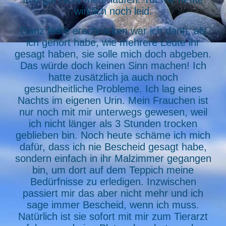
wirklich noch leid.
Ganz feste erschrocken war ich dann, als
ich gehört habe, wie mehrere Leute ihr
gesagt haben, sie solle mich doch abgeben.
Das würde doch keinen Sinn machen! Ich
hatte zusätzlich ja auch noch
gesundheitliche Probleme. Ich lag eines
Nachts im eigenen Urin. Mein Frauchen ist
nur noch mit mir unterwegs gewesen, weil
ich nicht länger als 3 Stunden trocken
geblieben bin. Noch heute schäme ich mich
dafür, dass ich nie Bescheid gesagt habe,
sondern einfach in ihr Malzimmer gegangen
bin, um dort auf dem Teppich meine
Bedürfnisse zu erledigen. Inzwischen
passiert mir das aber nicht mehr und ich
sage immer Bescheid, wenn ich muss.
Natürlich ist sie sofort mit mir zum Tierarzt