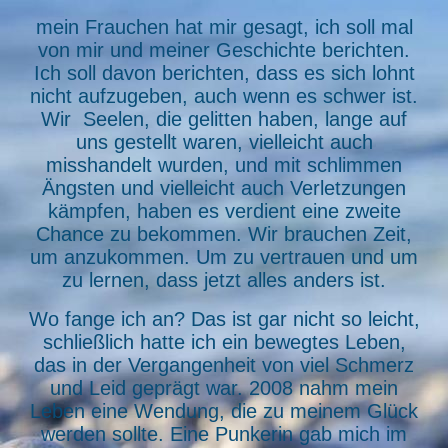
mein Frauchen hat mir gesagt, ich soll mal
von mir und meiner Geschichte berichten.
Ich soll davon berichten, dass es sich lohnt
nicht aufzugeben, auch wenn es schwer ist.
Wir Seelen, die gelitten haben, lange auf
uns gestellt waren, vielleicht auch
misshandelt wurden, und mit schlimmen
Ängsten und vielleicht auch Verletzungen
kämpfen, haben es verdient eine zweite
Chance zu bekommen. Wir brauchen Zeit,
um anzukommen. Um zu vertrauen und um
zu lernen, dass jetzt alles anders ist.
Wo fange ich an? Das ist gar nicht so leicht,
schließlich hatte ich ein bewegtes Leben,
das in der Vergangenheit von viel Schmerz
und Leid geprägt war. 2008 nahm mein
Leben eine Wendung, die zu meinem Glück
werden sollte. Eine Punkerin gab mich im