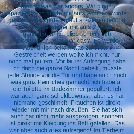
irgendetwas war anders. Wir gingen
spazieren, ich durfte mit aufs Zimmer, wurde
gestreichelt, wurde erneut spazieren geführt
und wurde wieder mit aufs Zimmer
genommen. Ich blieb schon noch
misstrauisch. Was war das?! Es wurde
Abend. Ich bekam was zu essen.
Gestreichelt werden wollte ich nicht, nur
noch mal pullern. Vor lauter Aufregung habe
ich dann die ganze Nacht gebellt, musste
jede Stunde vor die Tür und habe auch noch
was ganz Peinliches gemacht: ich habe an
die Toilette im Badezimmer gepullert. Ich
war auch ganz schuldbewusst, aber es hat
niemand geschimpft. Frauchen ist direkt
wieder mit mir nach draußen. Sie hat sich
auch gar nicht mehr ausgezogen, sondern
ist direkt mit Kleidung ins Bett gefallen. Das
war aber auch alles aufregend! Im Tierheim