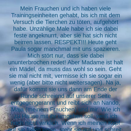
Mein Frauchen und ich haben viele
Trainingseinheiten gehabt, bis ich mit dem
Versuch die Tierchen zu töten, aufgehört
habe. Unzählige Male habe ich sie dabei
feste angeknurrt, aber sie hat sich nicht
beirren lassen. RESPEKT!!! Heute geht
Paula sogar manchmal mit uns spazieren.
Mich stört nur, dass sie dabei
ununterbrochen redet! Aber Madame ist halt
ein Mädel, da muss das wohl so sein. Geht
sie mal nicht mit, vermisse ich sie sogar ein
wenig (aber bitte nicht weitersagen). Na ja,
dafür kommt sie uns dann am Ende der
Runde schreiend auf unserer Seite
entgegengerannt und reibt sich an Nando,
Maja (meinem Frauchen) und mir. Wie ich
zu Hause mit ihr umgehen soll, weiß ich
noch nicht wirklich. Wenn ich meinen Kopf
auf sie fallen lasse, steht sie auf und schreit.