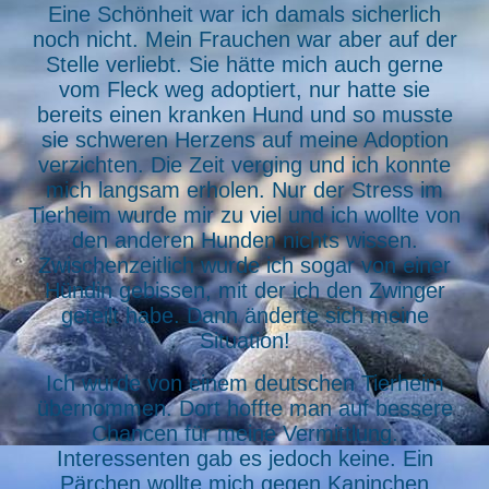
Eine Schönheit war ich damals sicherlich
noch nicht. Mein Frauchen war aber auf der
Stelle verliebt. Sie hätte mich auch gerne
vom Fleck weg adoptiert, nur hatte sie
bereits einen kranken Hund und so musste
sie schweren Herzens auf meine Adoption
verzichten. Die Zeit verging und ich konnte
mich langsam erholen. Nur der Stress im
Tierheim wurde mir zu viel und ich wollte von
den anderen Hunden nichts wissen.
Zwischenzeitlich wurde ich sogar von einer
Hündin gebissen, mit der ich den Zwinger
geteilt habe. Dann änderte sich meine
Situation!
Ich wurde von einem deutschen Tierheim
übernommen. Dort hoffte man auf bessere
Chancen für meine Vermittlung.
Interessenten gab es jedoch keine. Ein
Pärchen wollte mich gegen Kaninchen