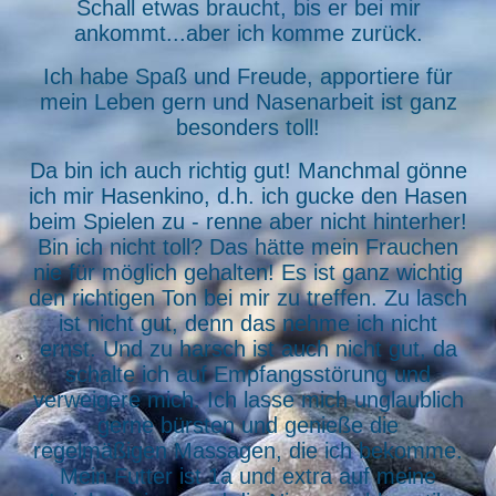
Schall etwas braucht, bis er bei mir
ankommt...aber ich komme zurück.
Ich habe Spaß und Freude, apportiere für
mein Leben gern und Nasenarbeit ist ganz
besonders toll!
Da bin ich auch richtig gut! Manchmal gönne
ich mir Hasenkino, d.h. ich gucke den Hasen
beim Spielen zu - renne aber nicht hinterher!
Bin ich nicht toll? Das hätte mein Frauchen
nie für möglich gehalten! Es ist ganz wichtig
den richtigen Ton bei mir zu treffen. Zu lasch
ist nicht gut, denn das nehme ich nicht
ernst. Und zu harsch ist auch nicht gut, da
schalte ich auf Empfangsstörung und
verweigere mich. Ich lasse mich unglaublich
gerne bürsten und genieße die
regelmäßigen Massagen, die ich bekomme.
Mein Futter ist 1a und extra auf meine