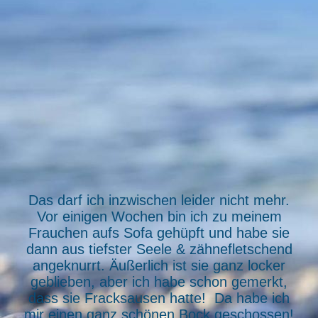
Verbrecher - Fotos 002
Das darf ich inzwischen leider nicht mehr.
Vor einigen Wochen bin ich zu meinem
Frauchen aufs Sofa gehüpft und habe sie
dann aus tiefster Seele & zähnefletschend
angeknurrt. Äußerlich ist sie ganz locker
geblieben, aber ich habe schon gemerkt,
dass sie Fracksausen hatte! Da habe ich
mir einen ganz schönen Bock geschossen!