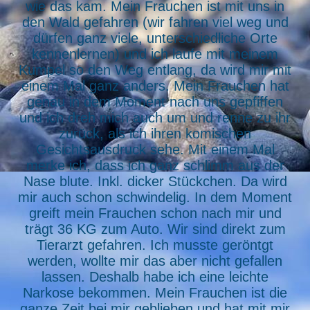
wie das kam. Mein Frauchen ist mit uns in
den Wald gefahren (wir fahren viel weg und
dürfen ganz viele, unterschiedliche Orte
kennenlernen) und ich laufe mit meinem
Kumpel so den Weg entlang, da wird mir mit
einem Mal ganz anders. Mein Frauchen hat
genau in dem Moment nach uns gepfiffen
und ich dreh mich auch um und renne zu ihr
zurück, als ich ihren komischen
Gesichtsausdruck sehe. Mit einem Mal
merke ich, dass ich ganz schlimm aus der
Nase blute. Inkl. dicker Stückchen. Da wird
mir auch schon schwindelig. In dem Moment
greift mein Frauchen schon nach mir und
trägt 36 KG zum Auto. Wir sind direkt zum
Tierarzt gefahren. Ich musste geröntgt
werden, wollte mir das aber nicht gefallen
lassen. Deshalb habe ich eine leichte
Narkose bekommen. Mein Frauchen ist die
ganze Zeit bei mir geblieben und hat mit mir