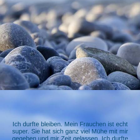
394840_199432320149429_291106483_n
Ich durfte bleiben. Mein Frauchen ist echt
super. Sie hat sich ganz viel Mühe mit mir
gegeben und mir Zeit gelassen. Ich durfte