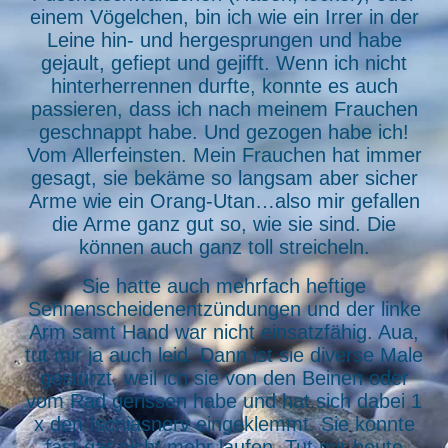
einem Vögelchen, bin ich wie ein Irrer in der
Leine hin- und hergesprungen und habe
gejault, gefiept und gejifft. Wenn ich nicht
hinterherrennen durfte, konnte es auch
passieren, dass ich nach meinem Frauchen
geschnappt habe. Und gezogen habe ich!
Vom Allerfeinsten. Mein Frauchen hat immer
gesagt, sie bekäme so langsam aber sicher
Arme wie ein Orang-Utan…also mir gefallen
die Arme ganz gut so, wie sie sind. Die
können auch ganz toll streicheln.
Sie hatte auch mehrfach heftige
Sehnenscheidenentzündungen und der linke
Arm samt Hand war nicht einsatzfähig. Aua,
tut mir ja auch leid. Dann ist sie diverse Male
gestürzt, weil ich sie von den Beinen oder
vom Rad gerissen habe und hat sich dabei 1
x den Ischiasnerv eingeklemmt. Sie konnte
fast gar nicht mehr laufen. Tut mir heute