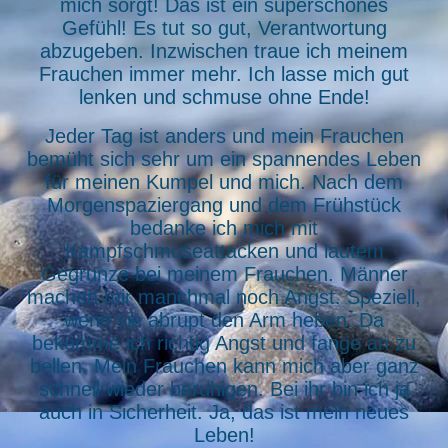
mich sorgt! Das ist ein superschönes
Gefühl! Es tut so gut, Verantwortung
abzugeben. Inzwischen traue ich meinem
Frauchen immer mehr. Ich lasse mich gut
lenken und schmuse ohne Ende!
Jeder Tag ist anders und mein Frauchen
bemüht sich sehr um ein spannendes Leben
für meinen Kumpel und mich. Nach dem
Morgenspaziergang und dem Frühstück
bedanke ich mich mit
Kampfschmuseattacken und lautem
Gegrunze bei meinem Frauchen. Männer
machen mir manchmal noch Angst. Speziell,
wenn sie abrupt den Arm heben. Da
bekomme ich richtig Angst und fange an zu
bellen. Mein Frauchen kann mich aber ganz
schnell wieder beruhigen. Bei ihr bin ich ja
auch in Sicherheit. Ja, das ist mein neues
Leben!