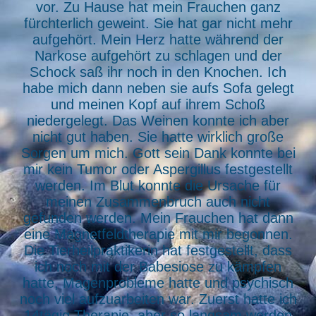
vor. Zu Hause hat mein Frauchen ganz
fürchterlich geweint. Sie hat gar nicht mehr
aufgehört. Mein Herz hatte während der
Narkose aufgehört zu schlagen und der
Schock saß ihr noch in den Knochen. Ich
habe mich dann neben sie aufs Sofa gelegt
und meinen Kopf auf ihrem Schoß
niedergelegt. Das Weinen konnte ich aber
nicht gut haben. Sie hatte wirklich große
Sorgen um mich. Gott sein Dank konnte bei
mir kein Tumor oder Aspergillus festgestellt
werden. Im Blut konnte die Ursache für
meinen Zusammenbruch auch nicht
gefunden werden. Mein Frauchen hat dann
eine Magnetfeldtherapie mit mir begonnen.
Die Tierheilpraktikerin hat festgestellt, dass
ich noch mit der Babesiose zu kämpfen
hatte, Magenprobleme hatte und psychisch
noch viel aufzuarbeiten war. Zuerst hatte ich
14tägig Therapie, aber so langsam werden