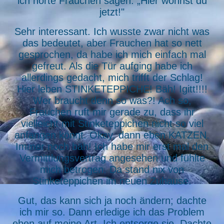
ich hörte Frauchen sagen: „Hier wohnst du
jetzt!"
Sehr interessant. Ich wusste zwar nicht was
das bedeutet, aber Frauchen hat so nett
gesprochen, da habe ich mich einfach mal
gefreut. Als die Tür aufging habe ich
allerdings gedacht, mich trifft der Schlag!
Hier leben STINKETEPPICHE! Bäh! Igitt!!!!
Wer braucht denn so was?! Ach so,
Frauchen ruft mir gerade zu, dass ihr
vielleicht mit Stinketeppichen nicht so viel
anfangen könnt. Okay, dann eben KATZEN.
Immer noch bäh! Ich habe mir erst mal den
Vermittlungsvertrag angesehen und fühlte
mich betrogen. Da stand nix von
Stinketeppichen im neuen Zuhause.
Gut, das kann sich ja noch ändern; dachte
ich mir so. Dann erledige ich das Problem
eben auf meine Art. Ich entsorge sie. Dachte