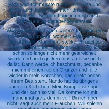
Fazit war: Ich musste runter vom Sofa und
durfte auch lange nicht mehr drauf! Schön
blöd von mir. Seitdem habe ich mich auch
nicht mehr so danebenbenommen.
Was soll ich sonst noch sagen? Ich habe ein
tolles Leben und da, wo mein Frauchen ist,
bin auch ich. Manchmal stecke ich nachts
meinen Kopf unter ihre Bettdecke, weil ich
schon so lange nicht mehr gestreichelt
wurde und auch gucken muss, ob sie noch
da ist. Dann werde ich beschmust, bedanke
mich mit einem tiefen Grunzer und falle
wieder in mein Körbchen, das direkt neben
ihrem Bett steht. Nando hat da übrigens
auch ein Körbchen! Mein Kumpel ist super
und der kann so viel! Da komme ich mir
manchmal ganz dumm vor! Bin ich aber
nicht, sagt auch mein Frauchen. Wir spielen