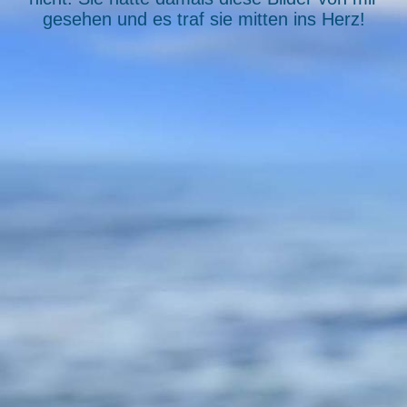
gesehen und es traf sie mitten ins Herz!
amor-neu1table50
amor-neu2table50