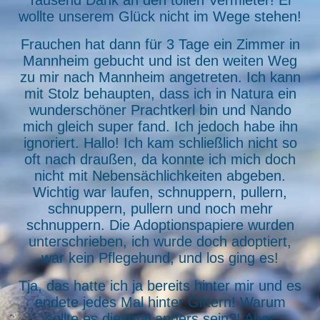
Tausend Dank an den tollen Vermieter! Er
wollte unserem Glück nicht im Wege stehen!
Frauchen hat dann für 3 Tage ein Zimmer in
Mannheim gebucht und ist den weiten Weg
zu mir nach Mannheim angetreten. Ich kann
mit Stolz behaupten, dass ich in Natura ein
wunderschöner Prachtkerl bin und Nando
mich gleich super fand. Ich jedoch habe ihn
ignoriert. Hallo! Ich kam schließlich nicht so
oft nach draußen, da konnte ich mich doch
nicht mit Nebensächlichkeiten abgeben.
Wichtig war laufen, schnuppern, pullern,
schnuppern, pullern und noch mehr
schnuppern. Die Adoptionspapiere wurden
unterschrieben, ich wurde doch adoptiert,
war kein Pflegehund, und los ging es!
Tja, das hatte ich ja bereits hinter mir und es
endete jedes Mal hinter Gittern! Warum
sollte es diesmal anders sein?! Aber