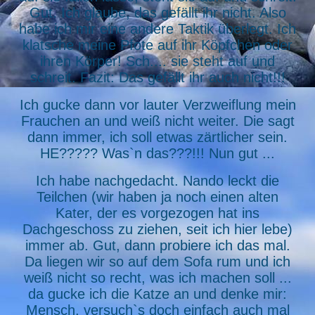
Gut. Ich glaube, das gefällt ihr nicht. Also
habe ich mir eine andere Taktik überlegt. Ich
klatsche meine Pfote auf ihr Köpfchen oder
ihren Körper! Sch.... sie steht auf und
schreit. Fazit: Das gefällt ihr auch nicht!!!
Ich gucke dann vor lauter Verzweiflung mein
Frauchen an und weiß nicht weiter. Die sagt
dann immer, ich soll etwas zärtlicher sein.
HE????? Was`n das???!!! Nun gut ...
Ich habe nachgedacht. Nando leckt die
Teilchen (wir haben ja noch einen alten
Kater, der es vorgezogen hat ins
Dachgeschoss zu ziehen, seit ich hier lebe)
immer ab. Gut, dann probiere ich das mal.
Da liegen wir so auf dem Sofa rum und ich
weiß nicht so recht, was ich machen soll ...
da gucke ich die Katze an und denke mir:
Mensch, versuch`s doch einfach auch mal