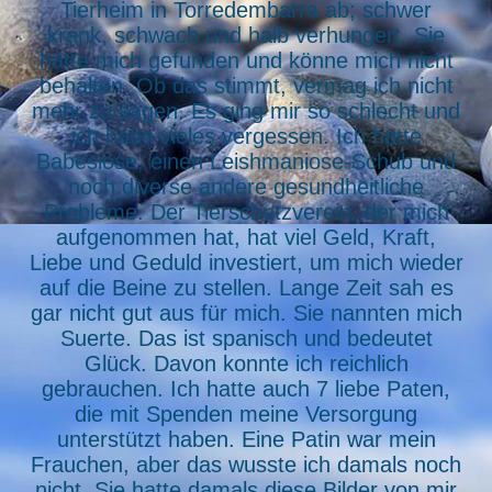
Tierheim in Torredembarra ab; schwer
krank, schwach und halb verhungert. Sie
hätte mich gefunden und könne mich nicht
behalten. Ob das stimmt, vermag ich nicht
mehr zu sagen. Es ging mir so schlecht und
ich habe vieles vergessen. Ich hatte
Babesiose, einen Leishmaniose-Schub und
noch diverse andere gesundheitliche
Probleme. Der Tierschutzverein, der mich
aufgenommen hat, hat viel Geld, Kraft,
Liebe und Geduld investiert, um mich wieder
auf die Beine zu stellen. Lange Zeit sah es
gar nicht gut aus für mich. Sie nannten mich
Suerte. Das ist spanisch und bedeutet
Glück. Davon konnte ich reichlich
gebrauchen. Ich hatte auch 7 liebe Paten,
die mit Spenden meine Versorgung
unterstützt haben. Eine Patin war mein
Frauchen, aber das wusste ich damals noch
nicht. Sie hatte damals diese Bilder von mir