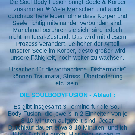
Die Soul Body Fusion bringt Seele & Körper
zusammen ❤ Viele Menschen und auch
durchaus Tiere leben, ohne dass Körper und
Seele richtig miteinander verbunden sind.
Manchmal berühren sie sich, sind jedoch
nicht im Ideal-Zustand. Das wird mit diesem
Prozess verändert. Je höher der Anteil
unserer Seele im Körper, desto größer wird
unsere Fähigkeit, noch weiter zu wachsen.
Ursachen für die vorhandene "Disharmonie"
können Traumata, Stress, Überforderung
etc. sein.
DIE SOULBODYFUSION - Ablauf :
Es gibt insgesamt 3 Termine für die Soul
Body Fusion, die jeweils in 2 Einheiten von je
8-10 Minuten aufgeteilt sind. Jeder
Durchlauf dauert etwa 8-10 Minuten, und ich
führe Dich da durch. Hier geht es darum,