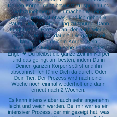
Deinen Körper ganz bewusst zu spüren und
wahrzunehmen. Dann machen wir eine
Pause, Du trinkst etwas, und ich gebe Dir
Raum, Deine Ausdehnung zu spüren. Dann
fängst der 2. Prozess an, der auch wieder
ca. 8- 10 Minuten dauert. Die ganze Zeit
bleibst Du in deinem Körper. Kein
meditieren! Kein: Ich sehe Farben oder
Engel ❤ Du bleibst die ganze Zeit im Körper
und das gelingt am besten, indem Du in
Deinen ganzen Körper spürst und ihn
abscannst. Ich führe Dich da durch. Oder
Dein Tier. Der Prozess wird nach einer
Woche noch einmal wiederholt und dann
erneut nach 2 Wochen
.
Es kann intensiv aber auch sehr angenehm
leicht und weich werden. Bei mir war es ein
intensiver Prozess, der mir gezeigt hat, was