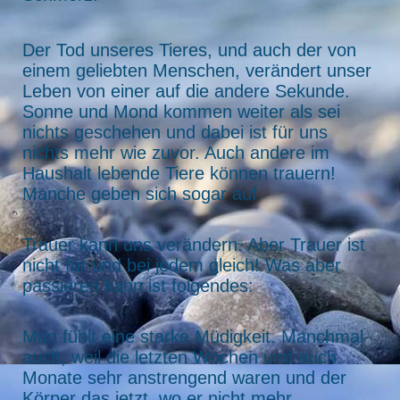
Der Tod unseres Tieres, und auch der von
einem geliebten Menschen, verändert unser
Leben von einer auf die andere Sekunde.
Sonne und Mond kommen weiter als sei
nichts geschehen und dabei ist für uns
nichts mehr wie zuvor. Auch andere im
Haushalt lebende Tiere können trauern!
Manche geben sich sogar auf.
Trauer kann uns verändern. Aber Trauer ist
nicht für und bei jedem gleich! Was aber
passieren kann ist folgendes:
Man fühlt eine starke Müdigkeit. Manchmal
auch, weil die letzten Wochen und auch
Monate sehr anstrengend waren und der
Körper das jetzt, wo er nicht mehr