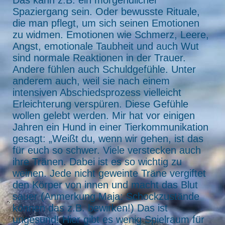
Das kann z.B. ein morgendlicher
Spaziergang sein. Oder bewusste Rituale,
die man pflegt, um sich seinen Emotionen
zu widmen. Emotionen wie Schmerz, Leere,
Angst, emotionale Taubheit und auch Wut
sind normale Reaktionen in der Trauer.
Andere fühlen auch Schuldgefühle. Unter
anderem auch, weil sie nach einem
intensiven Abschiedsprozess vielleicht
Erleichterung verspüren. Diese Gefühle
wollen gelebt werden. Mir hat vor einigen
Jahren ein Hund in einer Tierkommunikation
gesagt: „Weißt du, wenn wir gehen, ist das
für euch so schwer. Viele verstecken auch
ihre Tränen. Dabei ist es so wichtig zu
weinen. Jede nicht geweinte Träne vergiftet
den Körper von innen und macht das Blut
sauer (Anmerkung Maja: Schockzustände
können das z.B. bewirken!) Das ist
ungesund! Hier gibt es wenig Spielraum für