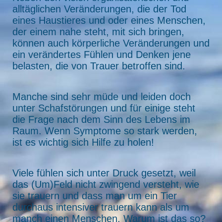
alltäglichen Veränderungen, die der Tod
eines Haustieres und oder eines Menschen,
der einem nahe steht, mit sich bringen,
können auch körperliche Veränderungen und
ein verändertes Fühlen und Denken jene
belasten, die von Trauer betroffen sind.
Manche sind sehr müde und leiden doch
unter Schafstörungen und für einige steht
die Frage nach dem Sinn des Lebens im
Raum. Wenn Symptome so stark werden,
ist es wichtig sich Hilfe zu holen!
Viele fühlen sich unter Druck gesetzt, weil
das (Um)Feld nicht zwingend versteht, wie
sie trauern und dass man um ein Tier
durchaus intensiver trauern kann als um
manch einen Menschen. Warum ist das so?