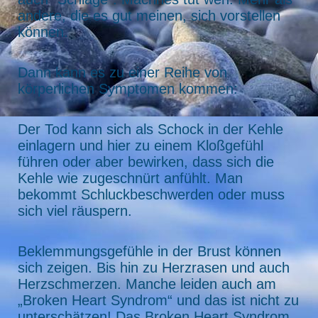
andere, die es gut meinen, sich vorstellen
können.
Dann kann es zu einer Reihe von
körperlichen Symptomen kommen:
Der Tod kann sich als Schock in der Kehle
einlagern und hier zu einem Kloßgefühl
führen oder aber bewirken, dass sich die
Kehle wie zugeschnürt anfühlt. Man
bekommt Schluckbeschwerden oder muss
sich viel räuspern.
Beklemmungsgefühle in der Brust können
sich zeigen. Bis hin zu Herzrasen und auch
Herzschmerzen. Manche leiden auch am
„Broken Heart Syndrom“ und das ist nicht zu
unterschätzen! Das Broken Heart Syndrom