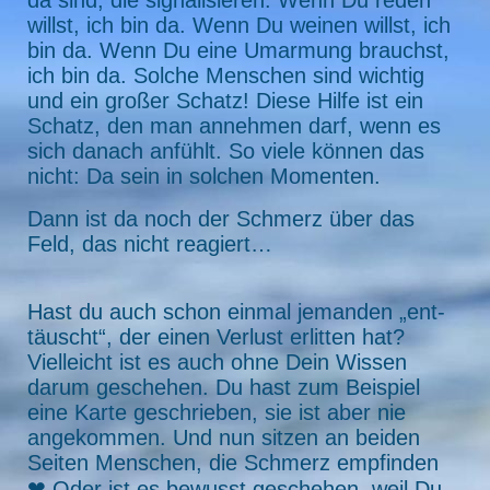
da sind, die signalisieren: Wenn Du reden
willst, ich bin da. Wenn Du weinen willst, ich
bin da. Wenn Du eine Umarmung brauchst,
ich bin da. Solche Menschen sind wichtig
und ein großer Schatz! Diese Hilfe ist ein
Schatz, den man annehmen darf, wenn es
sich danach anfühlt. So viele können das
nicht: Da sein in solchen Momenten.
Dann ist da noch der Schmerz über das
Feld, das nicht reagiert…
Hast du auch schon einmal jemanden „ent-
täuscht“, der einen Verlust erlitten hat?
Vielleicht ist es auch ohne Dein Wissen
darum geschehen. Du hast zum Beispiel
eine Karte geschrieben, sie ist aber nie
angekommen. Und nun sitzen an beiden
Seiten Menschen, die Schmerz empfinden
❤ Oder ist es bewusst geschehen, weil Du