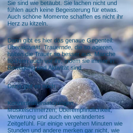
Sie sind wie betäubt. Sie lachen nicht und
fühlen auch keine Begeisterung für etwas.
Auch schöne Momente schaffen es nicht ihr
Herz zu kitzeln.
Dann gibt es hier das genaue Gegenteil:
Überaktivität. Trauernde, die so agieren,
halten die Trauer so besser aus. Manche
flüchten auch vor ihr, indem sie immer in
Bewegung und Aktivität sind.
Dann gibt es noch:
Konzentrationsstörungen,
Muskelschmerzen, Überempfindlichkeit,
Verwirrung und auch ein verändertes
Zeitgefühl. Für einige vergehen Minuten wie
Stunden und andere merken gar nicht, wie