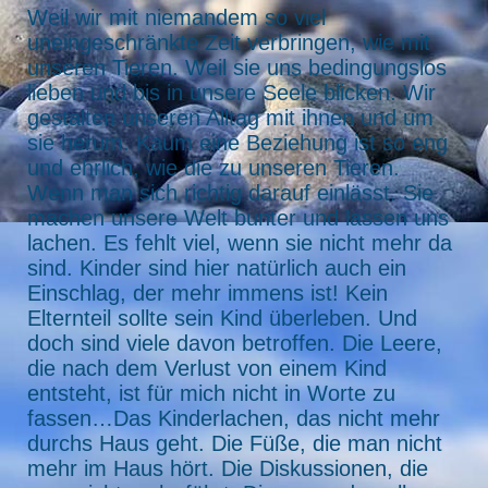
Weil wir mit niemandem so viel
uneingeschränkte Zeit verbringen, wie mit
unseren Tieren. Weil sie uns bedingungslos
lieben und bis in unsere Seele blicken. Wir
gestalten unseren Alltag mit ihnen und um
sie herum. Kaum eine Beziehung ist so eng
und ehrlich, wie die zu unseren Tieren.
Wenn man sich richtig darauf einlässt. Sie
machen unsere Welt bunter und lassen uns
lachen. Es fehlt viel, wenn sie nicht mehr da
sind. Kinder sind hier natürlich auch ein
Einschlag, der mehr immens ist! Kein
Elternteil sollte sein Kind überleben. Und
doch sind viele davon betroffen. Die Leere,
die nach dem Verlust von einem Kind
entsteht, ist für mich nicht in Worte zu
fassen…Das Kinderlachen, das nicht mehr
durchs Haus geht. Die Füße, die man nicht
mehr im Haus hört. Die Diskussionen, die