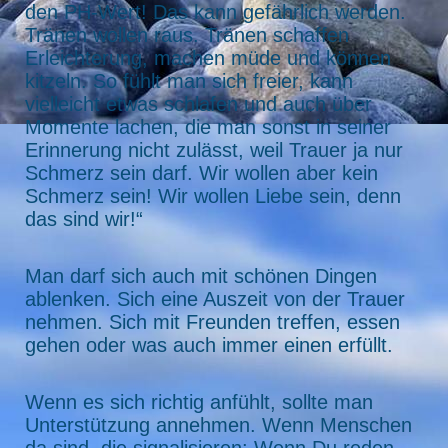
den PH-Wert! Das kann gefährlich werden.
Tränen wollen raus. Tränen schaffen
Erleichterung, machen müde und können
kitzeln. So fühlt man sich freier, kann
vielleicht etwas schlafen und auch über
Momente lachen, die man sonst in seiner
Erinnerung nicht zulässt, weil Trauer ja nur
Schmerz sein darf. Wir wollen aber kein
Schmerz sein! Wir wollen Liebe sein, denn
das sind wir!“
Man darf sich auch mit schönen Dingen
ablenken. Sich eine Auszeit von der Trauer
nehmen. Sich mit Freunden treffen, essen
gehen oder was auch immer einen erfüllt.
Wenn es sich richtig anfühlt, sollte man
Unterstützung annehmen. Wenn Menschen