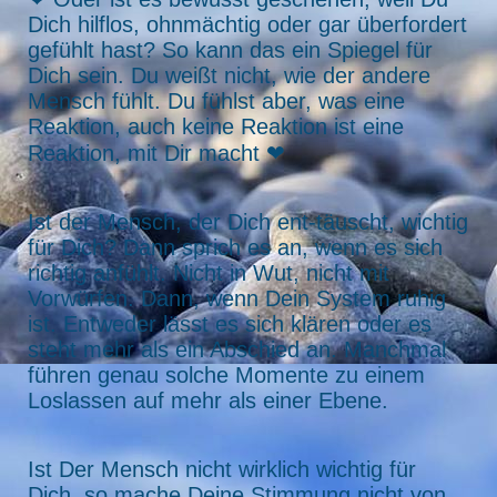
Dich hilflos, ohnmächtig oder gar überfordert
gefühlt hast? So kann das ein Spiegel für
Dich sein. Du weißt nicht, wie der andere
Mensch fühlt. Du fühlst aber, was eine
Reaktion, auch keine Reaktion ist eine
Reaktion, mit Dir macht ❤
Ist der Mensch, der Dich ent-täuscht, wichtig
für Dich? Dann sprich es an, wenn es sich
richtig anfühlt. Nicht in Wut, nicht mit
Vorwürfen. Dann, wenn Dein System ruhig
ist. Entweder lässt es sich klären oder es
steht mehr als ein Abschied an. Manchmal
führen genau solche Momente zu einem
Loslassen auf mehr als einer Ebene.
Ist Der Mensch nicht wirklich wichtig für
Dich, so mache Deine Stimmung nicht von